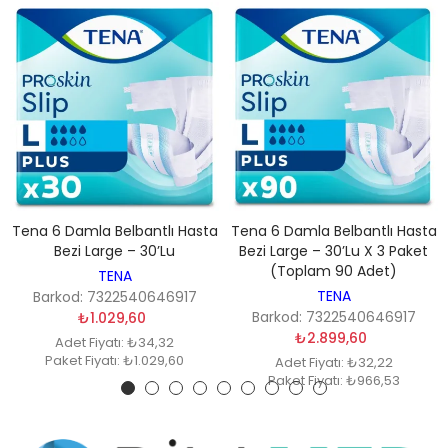
Tena 6 Damla Belbantlı Hasta
Tena 6 Damla Belbantlı Hasta
Bezi Large – 30’lu
Bezi Large – 30’lu X 3 Paket
(Toplam 90 Adet)
TENA
TENA
Barkod: 7322540646917
Barkod: 7322540646917
₺1.029,60
₺2.899,60
Adet Fiyatı: ₺34,32
Paket Fiyatı: ₺1.029,60
Adet Fiyatı: ₺32,22
Paket Fiyatı: ₺966,53