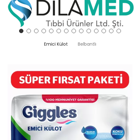
Emici Külot
Belbantlı