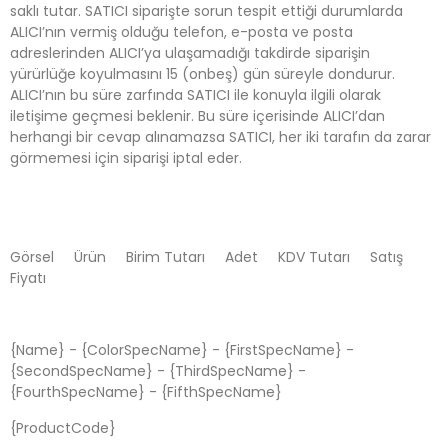
saklı tutar. SATICI siparişte sorun tespit ettiği durumlarda
ALICI’nın vermiş olduğu telefon, e-posta ve posta
adreslerinden ALICI’ya ulaşamadığı takdirde siparişin
yürürlüğe koyulmasını 15 (onbeş) gün süreyle dondurur.
ALICI’nın bu süre zarfında SATICI ile konuyla ilgili olarak
iletişime geçmesi beklenir. Bu süre içerisinde ALICI’dan
herhangi bir cevap alınamazsa SATICI, her iki tarafın da zarar
görmemesi için siparişi iptal eder.
Görsel Ürün Birim Tutarı Adet KDV Tutarı Satış
Fiyatı
{Name} - {ColorSpecName} - {FirstSpecName} -
{SecondSpecName} - {ThirdSpecName} -
{FourthSpecName} - {FifthSpecName}
{ProductCode}