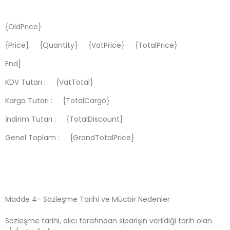
{OldPrice}
{Price} {Quantity} {VatPrice} {TotalPrice}
End]
KDV Tutarı : {VatTotal}
Kargo Tutarı : {TotalCargo}
İndirim Tutarı : {TotalDiscount}
Genel Toplam : {GrandTotalPrice}
Madde 4- Sözleşme Tarihi ve Mücbir Nedenler
Sözleşme tarihi, alıcı tarafından siparişin verildiği tarih olan