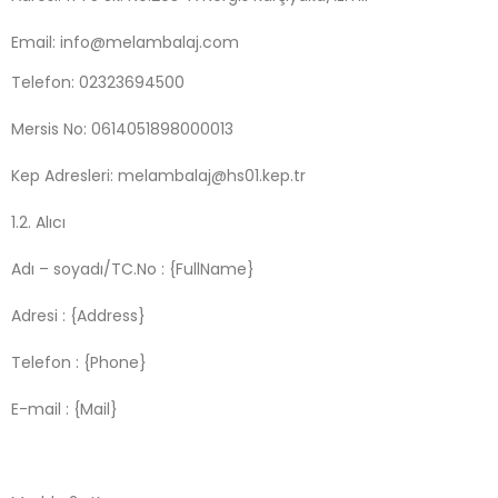
Email: info@melambalaj.com
Telefon:
02323694500
Mersis No: 0614051898000013
Kep Adresleri: melambalaj@hs01.kep.tr
1.2. Alıcı
Adı – soyadı/TC.No : {FullName}
Adresi : {Address}
Telefon : {Phone}
E-mail : {Mail}