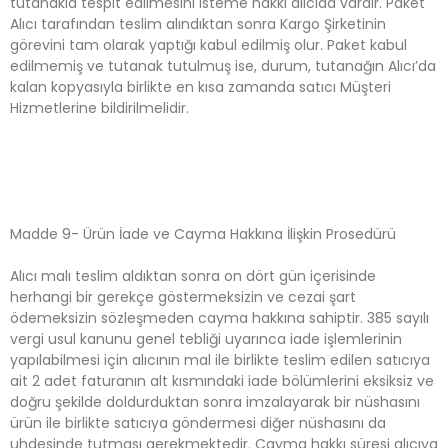
tutanakla tespit edilmesini isteme hakkı alıcıda vardır. Paket
Alıcı tarafından teslim alındıktan sonra Kargo Şirketinin
görevini tam olarak yaptığı kabul edilmiş olur. Paket kabul
edilmemiş ve tutanak tutulmuş ise, durum, tutanağın Alıcı’da
kalan kopyasıyla birlikte en kısa zamanda satıcı Müşteri
Hizmetlerine bildirilmelidir.
Madde 9- Ürün İade ve Cayma Hakkına İlişkin Prosedürü
Alıcı malı teslim aldıktan sonra on dört gün içerisinde
herhangi bir gerekçe göstermeksizin ve cezai şart
ödemeksizin sözleşmeden cayma hakkına sahiptir. 385 sayılı
vergi usul kanunu genel tebliği uyarınca iade işlemlerinin
yapılabilmesi için alıcının mal ile birlikte teslim edilen satıcıya
ait 2 adet faturanın alt kısmındaki iade bölümlerini eksiksiz ve
doğru şekilde doldurduktan sonra imzalayarak bir nüshasını
ürün ile birlikte satıcıya göndermesi diğer nüshasını da
uhdesinde tutması gerekmektedir. Cayma hakkı süresi alıcıya