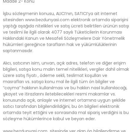
Madde 2- Konu
İşbu sözleşmenin konusu, ALICI’nın, SATICI’ya ait internet
sitesinden www.bezdunyasi.com elektronik ortamda siparişini
yaptığı aşağıda nitelikleri ve satış ücreti belirtilen ürünün satışı
ve teslimi ile ilgili olarak 4077 sayılı Tüketicilerin Korunması
Hakkındaki Kanun ve Mesafeli Sözleşmelere Dair Yönetmelik
hükümleri gereğince tarafların hak ve yükümlülüklerinin
saptanmasıdır.
Alıcı, satıcının isim, unvan, açık adres, telefon ve diğer erişim
bilgileri, satışa konu malın temel nitelikleri, vergiler dahil olmak
üzere satış fiyatı , ödeme sekli, teslimat koşulları ve
masrafları vs. satışa konu mal ile ilgili tüm ön bilgiler ve
“cayma” hakkının kullanılması ve bu hakkın nasıl kullanılacağı,
şikayet ve itirazlarını iletebilecekleri resmi makamlar vs.
konusunda açık, anlaşılır ve internet ortamına uygun şekilde
satıcı tarafından bilgilendirildiğini, bu ön bilgileri elektronik
ortamda teyit ettiğini ve sonrasında mal sipariş verdiğini is bu
sözleşme hükümlerince kabul ve beyan eder.
www.bezdunyasi.com sitesinde yer alan ön bilgilendirme ve