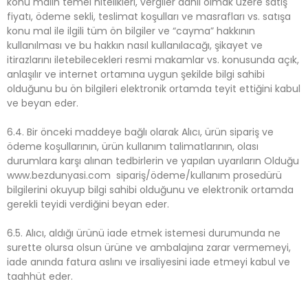
konu malın temel nitelikleri, vergiler dahil olmak üzere satış
fiyatı, ödeme sekli, teslimat koşulları ve masrafları vs. satışa
konu mal ile ilgili tüm ön bilgiler ve “cayma” hakkının
kullanılması ve bu hakkın nasıl kullanılacağı, şikayet ve
itirazlarını iletebilecekleri resmi makamlar vs. konusunda açık,
anlaşılır ve internet ortamına uygun şekilde bilgi sahibi
olduğunu bu ön bilgileri elektronik ortamda teyit ettiğini kabul
ve beyan eder.
6.4. Bir önceki maddeye bağlı olarak Alıcı, ürün sipariş ve
ödeme koşullarının, ürün kullanım talimatlarının, olası
durumlara karşı alınan tedbirlerin ve yapılan uyarıların Olduğu
www.bezdunyasi.com sipariş/ödeme/kullanım prosedürü
bilgilerini okuyup bilgi sahibi olduğunu ve elektronik ortamda
gerekli teyidi verdiğini beyan eder.
6.5. Alıcı, aldığı ürünü iade etmek istemesi durumunda ne
surette olursa olsun ürüne ve ambalajına zarar vermemeyi,
iade anında fatura aslını ve irsaliyesini iade etmeyi kabul ve
taahhüt eder.