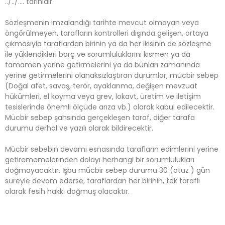
../../…. tarihidir.
Sözleşmenin imzalandığı tarihte mevcut olmayan veya
öngörülmeyen, tarafların kontrolleri dışında gelişen, ortaya
çıkmasıyla taraflardan birinin ya da her ikisinin de sözleşme
ile yüklendikleri borç ve sorumluluklarını kısmen ya da
tamamen yerine getirmelerini ya da bunları zamanında
yerine getirmelerini olanaksızlaştıran durumlar, mücbir sebep
(Doğal afet, savaş, terör, ayaklanma, değişen mevzuat
hükümleri, el koyma veya grev, lokavt, üretim ve iletişim
tesislerinde önemli ölçüde arıza vb.) olarak kabul edilecektir.
Mücbir sebep şahsında gerçekleşen taraf, diğer tarafa
durumu derhal ve yazılı olarak bildirecektir.
Mücbir sebebin devamı esnasında tarafların edimlerini yerine
getirememelerinden dolayı herhangi bir sorumlulukları
doğmayacaktır. İşbu mücbir sebep durumu 30 (otuz ) gün
süreyle devam ederse, taraflardan her birinin, tek taraflı
olarak fesih hakkı doğmuş olacaktır.