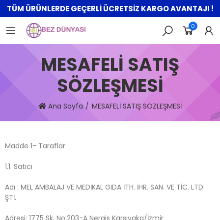
TÜM ÜRÜNLERDE GEÇERLİ ÜCRETSİZ KARGO AVANTAJI !
0
MESAFELİ SATIŞ
SÖZLEŞMESİ
Ana Sayfa
MESAFELİ SATIŞ SÖZLEŞMESİ
Madde 1- Taraflar
1.1. Satıcı
Adı : MEL AMBALAJ VE MEDİKAL GIDA İTH. İHR. SAN. VE TİC. LTD.
ŞTİ.
Adresi: 1775 Sk. No:203-A Nergis Karşıyaka/İzmir