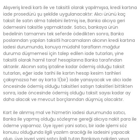
Alışveriş kredi kartı ile ve taksitli olarak yapılmışsa, kredi kartına
iade prosedürü şu şekilde uygulanacaktır: Alıcı ürünü kaç
taksit ile satın alma talebini iletmiş ise, Banka alıcıya geri
ödemesini taksitle yapmaktadır. Satıcı, bankaya ürün
bedelinin tamamını tek seferde ödedikten sonra, Banka
poslarından yapılan taksitli harcamaların alıcının kredi kartına
iadesi durumunda, konuya müdahil tarafların mağdur
duruma düşmemesi için talep edilen iade tutarları, yine
taksitli olarak hamil taraf hesaplarına Banka tarafından
aktarılır. Alıcının satış iptaline kadar ödemiş olduğu taksit
tutarları, eğer iade tarihi ile kartın hesap kesim tarihleri
çakışmazsa her ay karta 1(bir) iade yansıyacak ve alıcı iade
öncesinde ödemiş olduğu taksitleri satışın taksitleri bittikten
sonra, iade öncesinde ödemiş olduğu taksit sayısı kadar ay
daha alacak ve mevcut borçlarından düşmüş olacaktır.
Kart ile alınmış mal ve hizmetin iadesi durumunda satıcı,
Banka ile yapmış olduğu sözleşme gereği alıcıya nakit para ile
ödeme yapamaz. Üye işyeri yani satıcı, bir iade işlemi söz
konusu olduğunda ilgili yazılım aracılığı ile iadesini yapacak
olup, üye işyeri yani satıcı ilgili tutarı Bankaya nakden veya