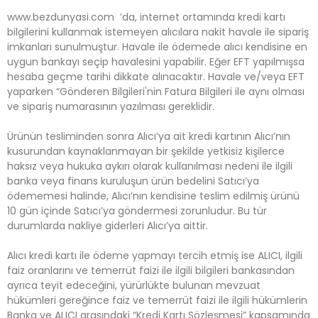
www.bezdunyasi.com ’da, internet ortamında kredi kartı
bilgilerini kullanmak istemeyen alıcılara nakit havale ile sipariş
imkanları sunulmuştur. Havale ile ödemede alıcı kendisine en
uygun bankayı seçip havalesini yapabilir. Eğer EFT yapılmışsa
hesaba geçme tarihi dikkate alınacaktır. Havale ve/veya EFT
yaparken “Gönderen Bilgileri'nin Fatura Bilgileri ile aynı olması
ve sipariş numarasının yazılması gereklidir.
Ürünün tesliminden sonra Alıcı’ya ait kredi kartının Alıcı’nın
kusurundan kaynaklanmayan bir şekilde yetkisiz kişilerce
haksız veya hukuka aykırı olarak kullanılması nedeni ile ilgili
banka veya finans kuruluşun ürün bedelini Satıcı’ya
ödememesi halinde, Alıcı’nın kendisine teslim edilmiş ürünü
10 gün içinde Satıcı’ya göndermesi zorunludur. Bu tür
durumlarda nakliye giderleri Alıcı’ya aittir.
Alıcı kredi kartı ile ödeme yapmayı tercih etmiş ise ALICI, ilgili
faiz oranlarını ve temerrüt faizi ile ilgili bilgileri bankasından
ayrıca teyit edeceğini, yürürlükte bulunan mevzuat
hükümleri gereğince faiz ve temerrüt faizi ile ilgili hükümlerin
Banka ve ALICI arasındaki “Kredi Kartı Sözleşmesi” kapsamında