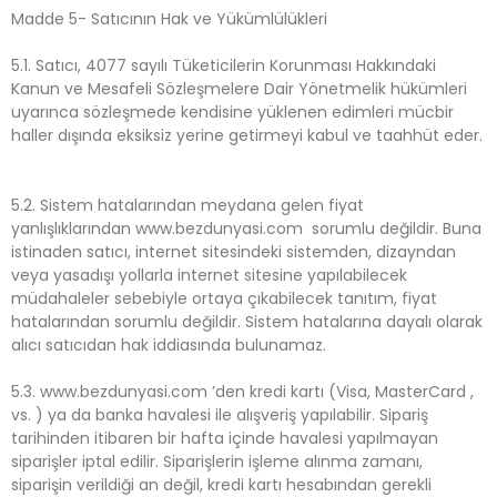
Madde 5- Satıcının Hak ve Yükümlülükleri
5.1. Satıcı, 4077 sayılı Tüketicilerin Korunması Hakkındaki
Kanun ve Mesafeli Sözleşmelere Dair Yönetmelik hükümleri
uyarınca sözleşmede kendisine yüklenen edimleri mücbir
haller dışında eksiksiz yerine getirmeyi kabul ve taahhüt eder.
5.2. Sistem hatalarından meydana gelen fiyat
yanlışlıklarından www.bezdunyasi.com sorumlu değildir. Buna
istinaden satıcı, internet sitesindeki sistemden, dizayndan
veya yasadışı yollarla internet sitesine yapılabilecek
müdahaleler sebebiyle ortaya çıkabilecek tanıtım, fiyat
hatalarından sorumlu değildir. Sistem hatalarına dayalı olarak
alıcı satıcıdan hak iddiasında bulunamaz.
5.3. www.bezdunyasi.com ’den kredi kartı (Visa, MasterCard ,
vs. ) ya da banka havalesi ile alışveriş yapılabilir. Sipariş
tarihinden itibaren bir hafta içinde havalesi yapılmayan
siparişler iptal edilir. Siparişlerin işleme alınma zamanı,
siparişin verildiği an değil, kredi kartı hesabından gerekli