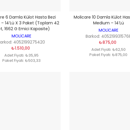
re 6 Damla Külot Hasta Bezi
Molicare 10 Damla Külot Has
– 14’lü X 3 Paket (Toplam 42
Medium – 14’lü
t, 1662 G Emici Kapasite)
MOLİCARE
MOLİCARE
Barkod: 405219931576
Barkod: 4052199275420
₺875,00
₺1.510,00
Adet Fiyatı: ₺62,50
Paket Fiyatı: ₺875,00
Adet Fiyatı: ₺35,95
Paket Fiyatı: ₺503,33