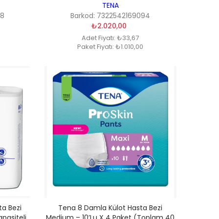
TENA
58
Barkod: 7322542169094
₺2.020,00
Adet Fiyatı: ₺33,67
Paket Fiyatı: ₺1.010,00
ta Bezi
Tena 8 Damla Külot Hasta Bezi
pasiteli,
Medium – 10’lu X 4 Paket (Toplam 40