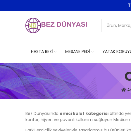
T
HASTA BEZİ
MESANE PEDİ
YATAK KORUY
A
Bez Dünyası’nda
emici külot kategorisi
altında ye
konfor, hijyen ve güvenli kullanım sağlayan Medium b
Farklı emicilik seviyeleriyle tasarlanmış bu ürünleri 