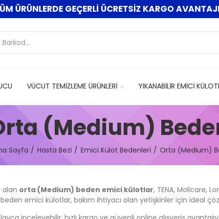
ÜM ÜRÜNLERDE GEÇERLİ ÜCRETSİZ KARGO AVANTAJI
UCU
VÜCUT TEMİZLEME ÜRÜNLERİ
YIKANABİLİR EMİCİ KÜLOT
Orta (Medium) Bede
na Sayfa
Hasta Bezi
Emici Külot Bedenleri
Orta (Medium) 
r alan
orta (Medium) beden emici külotlar
, TENA, Molicare, 
eden emici külotlar, bakım ihtiyacı olan yetişkinler için ideal çö
kolayca inceleyebilir, hızlı kargo ve güvenli online alışveriş avant