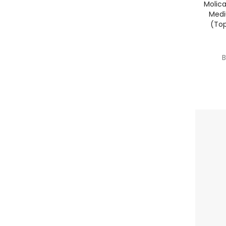
Molica
Medi
(Top
B