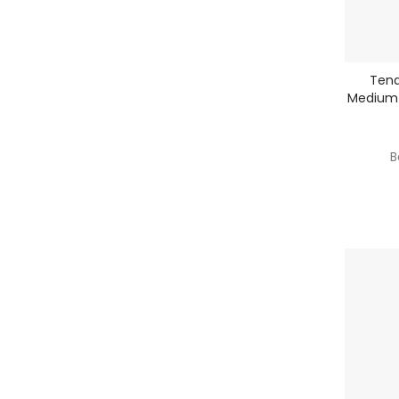
Tena
Medium 
B