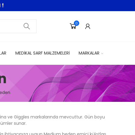
 !
0
LAR
MEDİKAL SARF MALZEMELERİ
MARKALAR
n
Beden
Lorina ve Giggles markalarında mevcuttur. Gün boyu
zümler sunar.
ajıyla ihtiyacınıza uygun Medium beden emici külotları