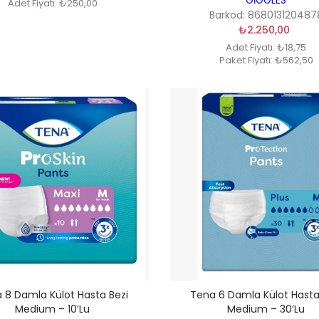
Adet Fiyatı: ₺250,00
Barkod: 868013120487
₺2.250,00
Adet Fiyatı: ₺18,75
Paket Fiyatı: ₺562,50
 8 Damla Külot Hasta Bezi
Tena 6 Damla Külot Hasta
Medium – 10’lu
Medium – 30’lu