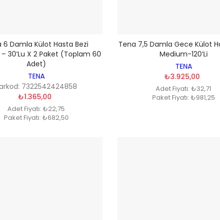
 6 Damla Külot Hasta Bezi
Tena 7,5 Damla Gece Külot Ha
– 30’lu X 2 Paket (Toplam 60
Medium-120’li
Adet)
TENA
TENA
₺3.925,00
arkod: 7322542424858
Adet Fiyatı: ₺32,71
₺1.365,00
Paket Fiyatı: ₺981,25
Adet Fiyatı: ₺22,75
Paket Fiyatı: ₺682,50