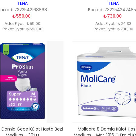
TENA
TENA
Barkod: 7322542168868
Barkod: 73225424248
₺550,00
₺730,00
Adet Fiyatı: ₺55,00
Adet Fiyatı: ₺24,33
Paket Fiyatı: ₺550,00
Paket Fiyatı: ₺730,00
5 Damla Gece Külot Hasta Bezi
Molicare 8 Damla Külot Has
Medium – 30’lu
Medium – Mor, 1916 G Emici Ka