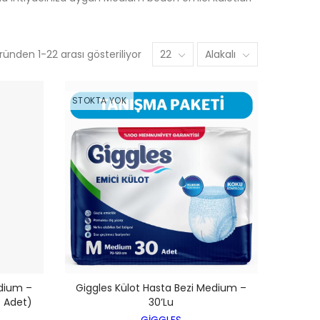
ünden 1-22 arası gösteriliyor
22
Alakalı
STOKTA YOK
edium –
Giggles Külot Hasta Bezi Medium –
0 Adet)
30’lu
GİGGLES