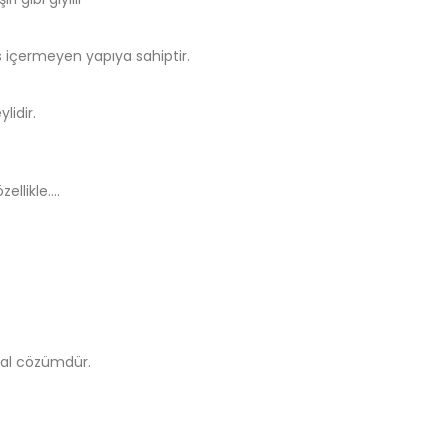
 içermeyen yapıya sahiptir.
lidir.
likle....
eal cözümdür.