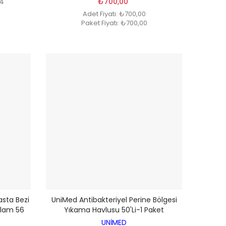
04
₺700,00
Adet Fiyatı: ₺700,00
Paket Fiyatı: ₺700,00
asta Bezi
UniMed Antibakteriyel Perine Bölgesi
plam 56
Yıkama Havlusu 50'li-1 Paket
UNİMED