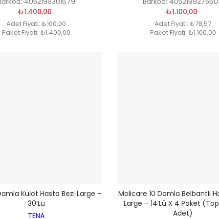
Barkod: 4052199301679
Barkod: 40521992756
₺1.400,00
₺1.100,00
Adet Fiyatı: ₺100,00
Adet Fiyatı: ₺78,57
Paket Fiyatı: ₺1.400,00
Paket Fiyatı: ₺1.100,00
amla Külot Hasta Bezi Large –
Molicare 10 Damla Belbantlı H
30’lu
Large – 14’lü X 4 Paket (To
Adet)
TENA