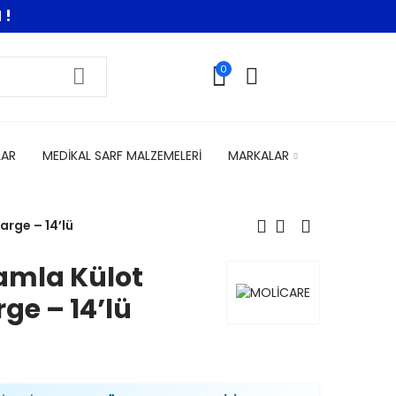
 !
0
LAR
MEDİKAL SARF MALZEMELERİ
MARKALAR
arge – 14’lü
Damla Külot
ge – 14’lü