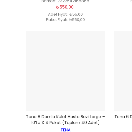
Barkod: 7322542168868
₺550,00
Adet Fiyatı: ₺55,00
Paket Fiyatı: ₺550,00
Tena 8 Damla Külot Hasta Bezi Large –
Tena 6 D
10’lu X 4 Paket (Toplam 40 Adet)
TENA