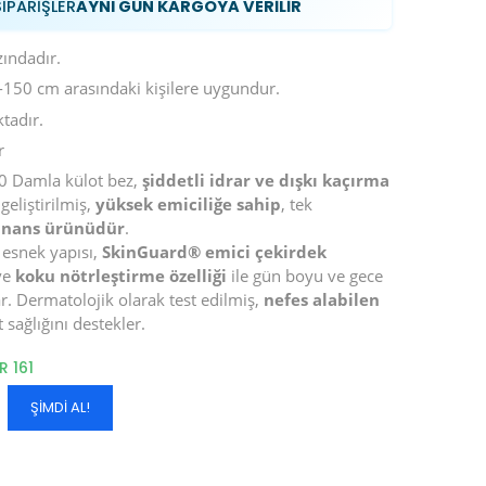
SİPARİŞLER
AYNI GÜN KARGOYA VERİLİR
ındadır.
150 cm arasındaki kişilere uygundur.
tadır.
r
 Damla külot bez,
şiddetli idrar ve dışkı kaçırma
geliştirilmiş,
yüksek emiciliğe sahip
, tek
tinans ürünüdür
.
 esnek yapısı,
SkinGuard® emici çekirdek
 ve
koku nötrleştirme özelliği
ile gün boyu ve gece
. Dermatolojik olarak test edilmiş,
nefes alabilen
t sağlığını destekler.
UR
161
ŞIMDI AL!