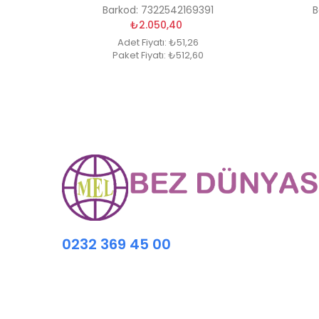
Barkod: 7322542169391
B
₺2.050,40
Adet Fiyatı: ₺51,26
Paket Fiyatı: ₺512,60
0232 369 45 00