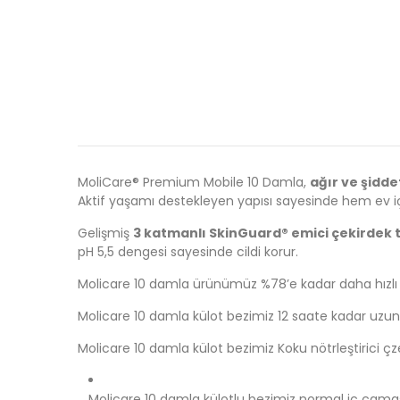
MoliCare® Premium Mobile 10 Damla,
ağır ve şidde
Aktif yaşamı destekleyen yapısı sayesinde hem ev içi
Gelişmiş
3 katmanlı SkinGuard® emici çekirdek t
pH 5,5 dengesi sayesinde cildi korur.
Molicare 10 damla ürünümüz %78’e kadar daha hızlı
Molicare 10 damla külot bezimiz 12 saate kadar uzun sü
Molicare 10 damla külot bezimiz Koku nötrleştirici çzell
Molicare 10 damla külotlu bezimiz normal iç çamaşırı