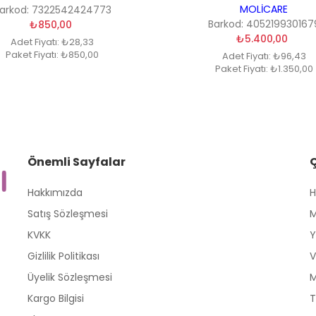
MOLİCARE
arkod: 7322542424773
Barkod: 405219930167
₺850,00
₺5.400,00
Adet Fiyatı: ₺28,33
Paket Fiyatı: ₺850,00
Adet Fiyatı: ₺96,43
Paket Fiyatı: ₺1.350,00
Önemli Sayfalar
Hakkımızda
H
Satış Sözleşmesi
M
KVKK
Y
Gizlilik Politikası
V
Üyelik Sözleşmesi
M
Kargo Bilgisi
T