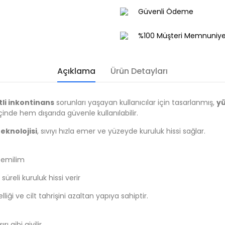
Güvenli Ödeme
%100 Müşteri Memnuniye
Açıklama
Ürün Detayları
tli inkontinans
sorunları yaşayan kullanıcılar için tasarlanmış,
yü
nde hem dışarıda güvenle kullanılabilir.
eknolojisi
, sıvıyı hızla emer ve yüzeyde kuruluk hissi sağlar.
 emilim
reli kuruluk hissi verir
iği ve cilt tahrişini azaltan yapıya sahiptir.
 gibi giyilir