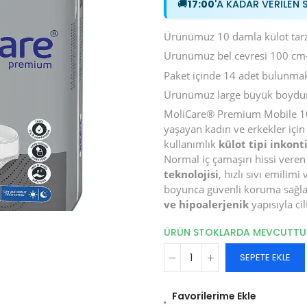
🚚
17:00
'A KADAR VERİLEN 
Ürünümüz 10 damla külot tarz
Ürünümüz bel cevresi 100 cm-
Paket içinde 14 adet bulunmak
Ürünümüz large büyük boydu
MoliCare® Premium Mobile 10
yaşayan kadın ve erkekler için 
kullanımlık
külot tipi inkon
Normal iç çamaşırı hissi veren
teknolojisi
, hızlı sıvı emilimi
boyunca güvenli koruma sağlar
ve hipoalerjenik
yapısıyla cil
ÜRÜN STOKLARDA MEVCUTT
SEPETE EKLE
Favorilerime Ekle