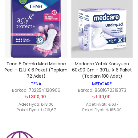
Tena 8 Damla Maxi Mesane
Medcare Yatak Koruyucu
Pedi – 12’li X 6 Paket (Toplam
60x90 Cm – 30’lu X 6 Paket
72 Adet)
(Toplam 180 Adet)
TENA
MEDCARE
Barkod: 7322541120966
Barkod: 8681672319373
₺1.300,00
₺1.110,00
Adet Fiyatı: ₺18,06
Adet Fiyatı: ₺6,17
Paket Fiyatı: ₺216,67
Paket Fiyatı: ₺185,00