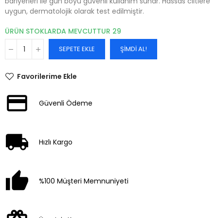
bariyerleri ile gün boyu güvenli kullanım sunar. Hassas ciltlere
uygun, dermatolojik olarak test edilmiştir.
ÜRÜN STOKLARDA MEVCUTTUR
29
SEPETE EKLE
ŞIMDI AL!
Favorilerime Ekle
Güvenli Ödeme
Hızlı Kargo
%100 Müşteri Memnuniyeti