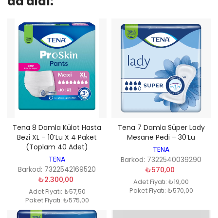
da aldı:
Tena 8 Damla Külot Hasta
Tena 7 Damla Süper Lady
Bezi XL – 10’lu X 4 Paket
Mesane Pedi – 30’lu
(Toplam 40 Adet)
TENA
TENA
Barkod: 7322540039290
Barkod: 7322542169520
₺570,00
₺2.300,00
Adet Fiyatı: ₺19,00
Paket Fiyatı: ₺570,00
Adet Fiyatı: ₺57,50
Paket Fiyatı: ₺575,00