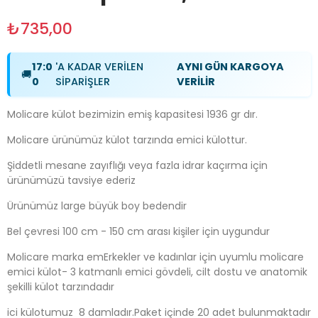
₺735,00
17:0
'A KADAR VERİLEN
AYNI GÜN KARGOYA
🚚
0
SİPARİŞLER
VERİLİR
Molicare külot bezimizin emiş kapasitesi 1936 gr dır.
Molicare ürünümüz külot tarzında emici külottur.
Şiddetli mesane zayıflığı veya fazla idrar kaçırma için
ürünümüzü tavsiye ederiz
Ürünümüz large büyük boy bedendir
Bel çevresi 100 cm - 150 cm arası kişiler için uygundur
Molicare marka emErkekler ve kadınlar için uyumlu molicare
emici külot- 3 katmanlı emici gövdeli, cilt dostu ve anatomik
şekilli külot tarzındadır
ici külotumuz 8 damladır.Paket içinde 20 adet bulunmaktadır