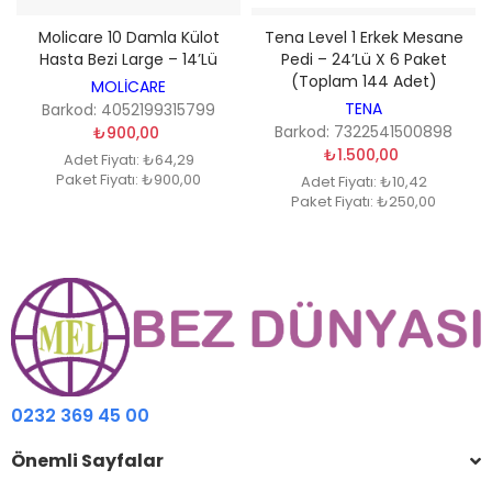
Molicare 10 Damla Külot
Tena Level 1 Erkek Mesane
Hasta Bezi Large – 14’lü
Pedi – 24’lü X 6 Paket
(Toplam 144 Adet)
MOLİCARE
TENA
Barkod: 4052199315799
Barkod: 7322541500898
₺900,00
₺1.500,00
Adet Fiyatı: ₺64,29
Paket Fiyatı: ₺900,00
Adet Fiyatı: ₺10,42
Paket Fiyatı: ₺250,00
0232 369 45 00
Önemli Sayfalar