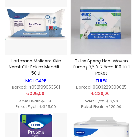
Hartmann Molicare Skin
Tules Spanç Non-Woven
Nemli Cilt Bakım Mendili –
Kumaş 7,5 X 7,5cm 100 Lü 1
50’li
Paket
MOLİCARE
TULES
Barkod: 4052199653501
Barkod: 8683229300025
₺325,00
₺220,00
Adet Fiyatı: ₺6,50
Adet Fiyatı: ₺2,20
Paket Fiyatı: ₺325,00
Paket Fiyatı: ₺220,00