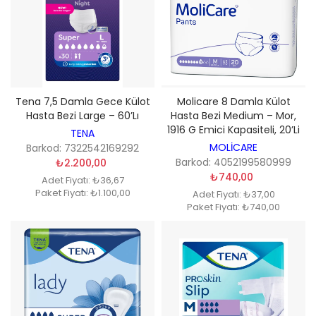
Tena 7,5 Damla Gece Külot
Molicare 8 Damla Külot
Hasta Bezi Large – 60’lı
Hasta Bezi Medium – Mor,
1916 G Emici Kapasiteli, 20’li
TENA
MOLİCARE
Barkod: 7322542169292
Barkod: 4052199580999
₺2.200,00
₺740,00
Adet Fiyatı: ₺36,67
Paket Fiyatı: ₺1.100,00
Adet Fiyatı: ₺37,00
Paket Fiyatı: ₺740,00