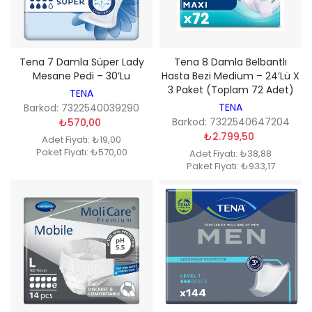
Tena 7 Damla Süper Lady
Tena 8 Damla Belbantlı
Mesane Pedi – 30’lu
Hasta Bezi Medium – 24’lü X
3 Paket (Toplam 72 Adet)
TENA
TENA
Barkod: 7322540039290
Barkod: 7322540647204
₺570,00
₺2.799,50
Adet Fiyatı: ₺19,00
Paket Fiyatı: ₺570,00
Adet Fiyatı: ₺38,88
Paket Fiyatı: ₺933,17