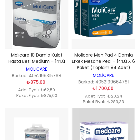
Molicare 10 Damla Külot
Molicare Men Pad 4 Damla
Hasta Bezi Medium – 14’lü
Erkek Mesane Pedi – 14’lü X 6
Paket (Toplam 84 Adet)
MOLİCARE
MOLİCARE
Barkod: 4052199315768
Barkod: 4052199664781
₺875,00
₺1.700,00
Adet Fiyatı: ₺62,50
Paket Fiyatı: ₺875,00
Adet Fiyatı: ₺20,24
Paket Fiyatı: ₺283,33