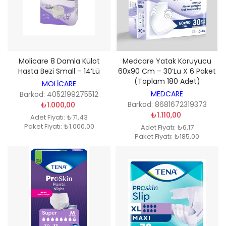
Molicare 8 Damla Külot
Medcare Yatak Koruyucu
Hasta Bezi Small – 14’lü
60x90 Cm – 30’lu X 6 Paket
(Toplam 180 Adet)
MOLİCARE
MEDCARE
Barkod: 4052199275512
Barkod: 8681672319373
₺1.000,00
₺1.110,00
Adet Fiyatı: ₺71,43
Paket Fiyatı: ₺1.000,00
Adet Fiyatı: ₺6,17
Paket Fiyatı: ₺185,00