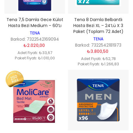
Tena 7,5 Damla Gece Külot
Tena 8 Damla Belbantlı
Hasta Bezi Medium – 60’lı
Hasta Bezi XL – 24’lü X 3
Paket (Toplam 72 Adet)
TENA
TENA
Barkod: 7322542169094
Barkod: 7322542181973
₺2.020,00
₺3.800,50
Adet Fiyatı: ₺33,67
Paket Fiyatı: ₺1.010,00
Adet Fiyatı: ₺52,78
Paket Fiyatı: ₺1.266,83