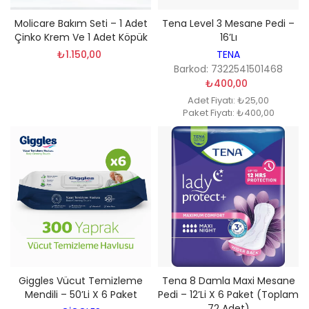
Molicare Bakım Seti – 1 Adet
Tena Level 3 Mesane Pedi –
Çinko Krem Ve 1 Adet Köpük
16’lı
₺1.150,00
TENA
Barkod: 7322541501468
₺400,00
Adet Fiyatı: ₺25,00
Paket Fiyatı: ₺400,00
Giggles Vücut Temizleme
Tena 8 Damla Maxi Mesane
Mendili – 50’li X 6 Paket
Pedi – 12’li X 6 Paket (Toplam
72 Adet)