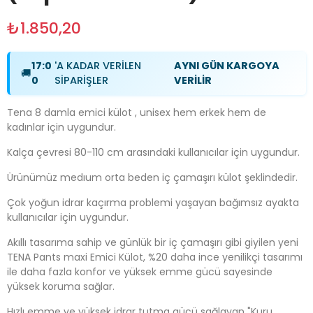
₺1.850,20
17:0
'A KADAR VERİLEN
AYNI GÜN KARGOYA
🚚
0
SİPARİŞLER
VERİLİR
Tena 8 damla emici külot , unisex hem erkek hem de
kadınlar için uygundur.
Kalça çevresi 80-110 cm arasındaki kullanıcılar için uygundur.
Ürünümüz medıum orta beden iç çamaşırı külot şeklindedir.
Çok yoğun idrar kaçırma problemi yaşayan bağımsız ayakta
kullanıcılar için uygundur.
Akıllı tasarıma sahip ve günlük bir iç çamaşırı gibi giyilen yeni
TENA Pants maxi Emici Külot, %20 daha ince yenilikçi tasarımı
ile daha fazla konfor ve yüksek emme gücü sayesinde
yüksek koruma sağlar.
Hızlı emme ve yüksek idrar tutma gücü sağlayan "Kuru