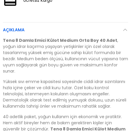
Ücretsiz Kargo
AÇIKLAMA
Tena 8 Damla Emici Külot Medium Orta Boy 40 Adet
,
yoğun idrar kaçırma yaşayan yetişkinler için özel olarak
tasarlanmış yüksek emiş gücüne sahip külot formunda bir
bezdir. Medium beden ölçüsü, kullanıcının vücut yapısına tam
uyum sağlayarak gün boyu güven ve maksimum konfor
sunar.
Yüksek sıvı emme kapasitesi sayesinde ciddi idrar sızıntılarını
hızla içine çeker ve cildi kuru tutar. Özel koku kontrol
teknolojisi, istenmeyen kokuların oluşmasını engeller.
Dermatolojik olarak test edilmiş yumuşak dokusu, uzun süreli
kullanımda tahrişi önler ve maksimum rahatlık sağlar.
40 adetlik paket, yoğun kullanım için ekonomik ve pratiktir.
Hem aktif bireyler hem de bakım gerektiren kişiler için
güvenilir bir çözümdür.
Tena 8 Damla Emici Külot Medium