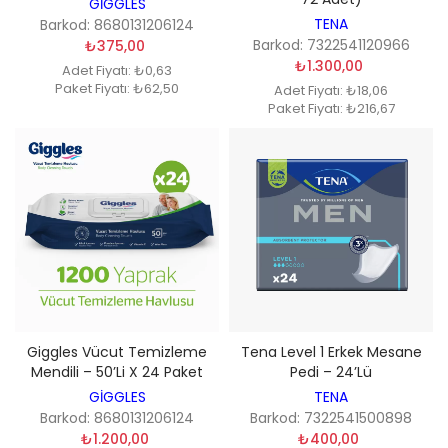
GİGGLES
TENA
Barkod: 8680131206124
Barkod: 7322541120966
₺375,00
₺1.300,00
Adet Fiyatı: ₺0,63
Paket Fiyatı: ₺62,50
Adet Fiyatı: ₺18,06
Paket Fiyatı: ₺216,67
Giggles Vücut Temizleme
Tena Level 1 Erkek Mesane
Mendili – 50’li X 24 Paket
Pedi – 24’lü
GİGGLES
TENA
Barkod: 8680131206124
Barkod: 7322541500898
₺1.200,00
₺400,00