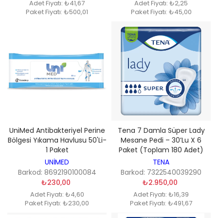
Adet Fiyatı: ₺41,67
Adet Fiyatı: ₺2,25
Paket Fiyatı: ₺500,01
Paket Fiyatı: ₺45,00
UniMed Antibakteriyel Perine
Tena 7 Damla Süper Lady
Bölgesi Yıkama Havlusu 50'li-
Mesane Pedi – 30’lu X 6
1 Paket
Paket (Toplam 180 Adet)
UNİMED
TENA
Barkod: 8692190100084
Barkod: 7322540039290
₺230,00
₺2.950,00
Adet Fiyatı: ₺4,60
Adet Fiyatı: ₺16,39
Paket Fiyatı: ₺230,00
Paket Fiyatı: ₺491,67