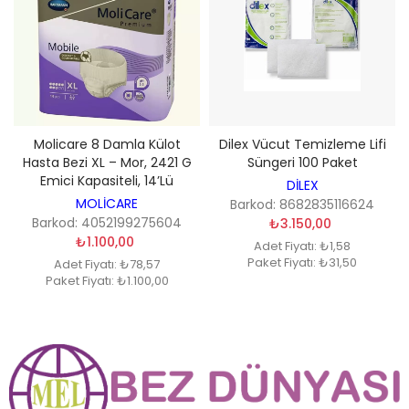
Molicare 8 Damla Külot
Dilex Vücut Temizleme Lifi
Hasta Bezi XL – Mor, 2421 G
Süngeri 100 Paket
Emici Kapasiteli, 14’lü
DİLEX
MOLİCARE
Barkod: 8682835116624
Barkod: 4052199275604
₺3.150,00
₺1.100,00
Adet Fiyatı: ₺1,58
Paket Fiyatı: ₺31,50
Adet Fiyatı: ₺78,57
Paket Fiyatı: ₺1.100,00