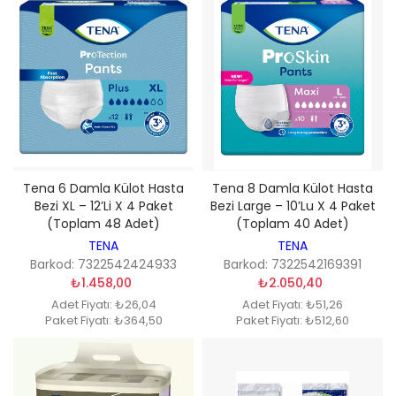
Tena 6 Damla Külot Hasta
Tena 8 Damla Külot Hasta
Bezi XL – 12’li X 4 Paket
Bezi Large – 10’lu X 4 Paket
(Toplam 48 Adet)
(Toplam 40 Adet)
TENA
TENA
Barkod: 7322542424933
Barkod: 7322542169391
₺1.458,00
₺2.050,40
Adet Fiyatı: ₺26,04
Adet Fiyatı: ₺51,26
Paket Fiyatı: ₺364,50
Paket Fiyatı: ₺512,60