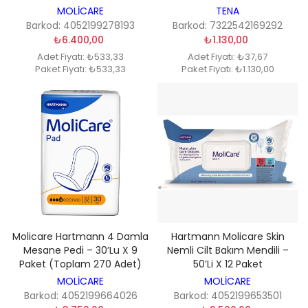
MOLİCARE
TENA
Barkod: 4052199278193
Barkod: 7322542169292
₺6.400,00
₺1.130,00
Adet Fiyatı: ₺533,33
Adet Fiyatı: ₺37,67
Paket Fiyatı: ₺533,33
Paket Fiyatı: ₺1.130,00
Molicare Hartmann 4 Damla
Hartmann Molicare Skin
Mesane Pedi – 30’lu X 9
Nemli Cilt Bakım Mendili –
Paket (Toplam 270 Adet)
50’li X 12 Paket
MOLİCARE
MOLİCARE
Barkod: 4052199664026
Barkod: 4052199653501