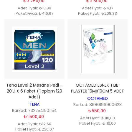
₺3.750,00
₺2.500,00
Adet Fiyatı: ₺13,89
Adet Fiyatı: ₺4,17
Paket Fiyatı: ₺416,67
Paket Fiyatı: ₺208,33
Tena Level 2 Mesane Pedi –
OCTAMED ESNEK TIBBİ
20’li X 6 Paket (Toplam 120
PLASTER 10MX10CM 5 ADET
Adet)
OCTAMED
TENA
Barkod: 8680196900623
Barkod: 7322541501154
₺550,00
₺1.500,40
Adet Fiyatı: ₺110,00
Paket Fiyatı: ₺110,00
Adet Fiyatı: ₺12,50
Paket Fiyatı: ₺250,07