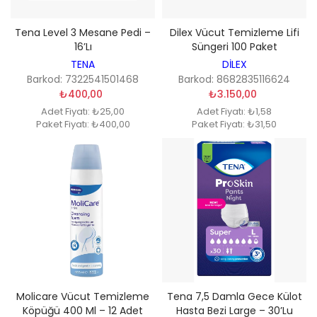
Tena Level 3 Mesane Pedi –
Dilex Vücut Temizleme Lifi
16’lı
Süngeri 100 Paket
TENA
DİLEX
Barkod: 7322541501468
Barkod: 8682835116624
₺400,00
₺3.150,00
Adet Fiyatı: ₺25,00
Adet Fiyatı: ₺1,58
Paket Fiyatı: ₺400,00
Paket Fiyatı: ₺31,50
Molicare Vücut Temizleme
Tena 7,5 Damla Gece Külot
Köpüğü 400 Ml – 12 Adet
Hasta Bezi Large – 30’lu